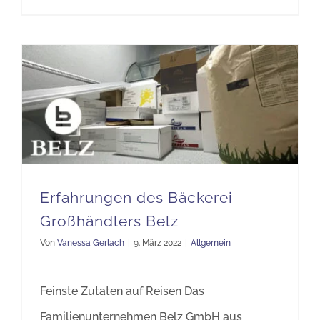
Erfahrungen des Bäckerei Großhändlers Belz
Erfahrungen des Bäckerei
Großhändlers Belz
Von
Vanessa Gerlach
|
9. März 2022
|
Allgemein
Feinste Zutaten auf Reisen Das
Familienunternehmen Belz GmbH aus