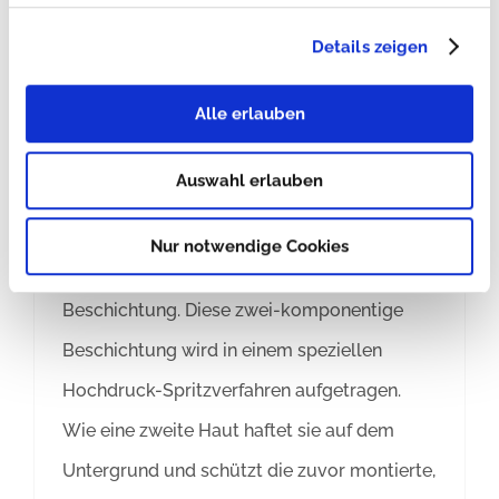
Trans-Base | Bodenwanne
Von
Vanessa Gerlach
|
6. Dezember 2018
|
Allgemein
Details zeigen
Ladeflächenbeschichtung Trans-Base |
Alle erlauben
Bodenwanne Bei der Bodenwanne /
Auswahl erlauben
Ladeflächenbeschichtung von Goliath Trans-
Lining namens „Trans-Base“ handelt es sich
Nur notwendige Cookies
um eine Polyurethan-Polyurea-
Beschichtung. Diese zwei-komponentige
Beschichtung wird in einem speziellen
Hochdruck-Spritzverfahren aufgetragen.
Wie eine zweite Haut haftet sie auf dem
Untergrund und schützt die zuvor montierte,