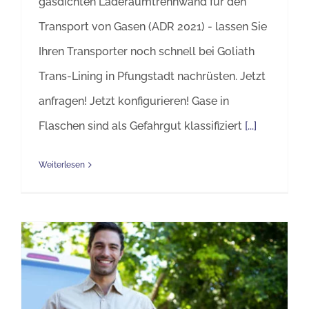
gasdichten Laderaumtrennwand für den
Transport von Gasen (ADR 2021) - lassen Sie
Ihren Transporter noch schnell bei Goliath
Trans-Lining in Pfungstadt nachrüsten. Jetzt
anfragen! Jetzt konfigurieren! Gase in
Flaschen sind als Gefahrgut klassifiziert
[...]
Weiterlesen
Lebensmittel hygienisch transportieren