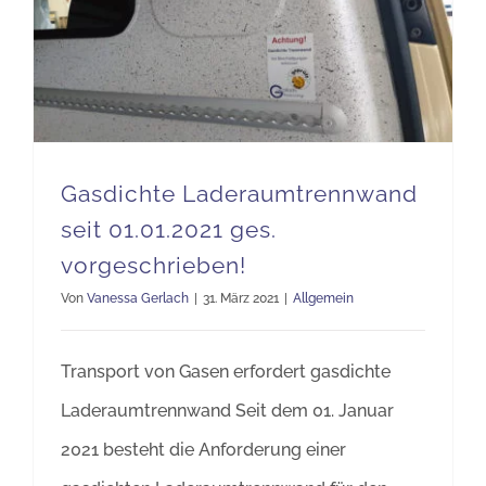
Gasdichte Laderaumtrennwand seit 01.01.2021 ges. vorgeschrieben!
Gasdichte Laderaumtrennwand
seit 01.01.2021 ges.
vorgeschrieben!
Von
Vanessa Gerlach
|
31. März 2021
|
Allgemein
Transport von Gasen erfordert gasdichte
Laderaumtrennwand Seit dem 01. Januar
2021 besteht die Anforderung einer