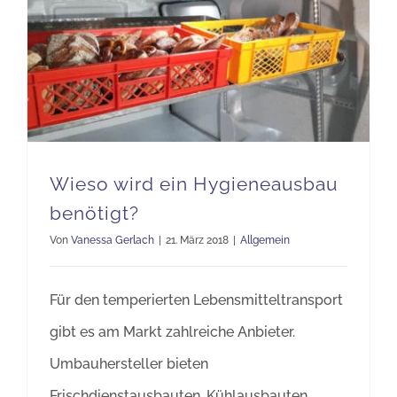
Wieso wird ein Hygieneausbau benötigt?
Wieso wird ein Hygieneausbau
benötigt?
Von
Vanessa Gerlach
|
21. März 2018
|
Allgemein
Für den temperierten Lebensmitteltransport
gibt es am Markt zahlreiche Anbieter.
Umbauhersteller bieten
Frischdienstausbauten, Kühlausbauten,