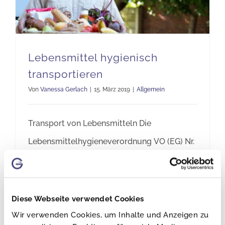
Lebensmittel hygienisch
transportieren
Von
Vanessa Gerlach
|
15. März 2019
|
Allgemein
Transport von Lebensmitteln Die
Lebensmittelhygieneverordnung VO (EG) Nr.
852/2004 stellt genaue Anforderungen an
den Umgang mit Lebensmitteln. Das Kapitel
IV umfasst die Beförderung von Rohstoffen,
Diese Webseite verwendet Cookies
Zwischen- und Fertigprodukten.
Wir verwenden Cookies, um Inhalte und Anzeigen zu