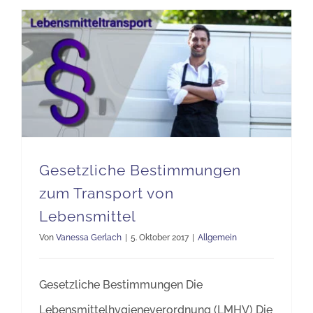
Gesetzliche Bestimmungen zum Transport von Lebensmittel
Gesetzliche Bestimmungen
zum Transport von
Lebensmittel
Von
Vanessa Gerlach
|
5. Oktober 2017
|
Allgemein
Gesetzliche Bestimmungen Die
Lebensmittelhygieneverordnung (LMHV) Die