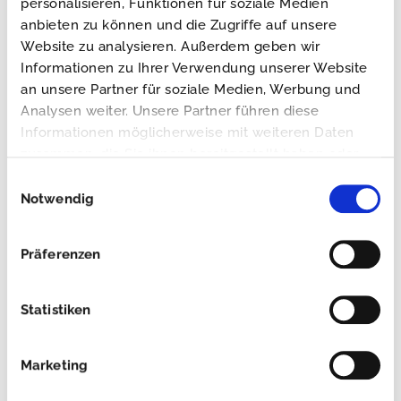
personalisieren, Funktionen für soziale Medien
Nachfolgend werden die Anfordern
anbieten zu können und die Zugriffe auf unsere
praxisnah erklärt. Leicht verderbliche
Website zu analysieren. Außerdem geben wir
Informationen zu Ihrer Verwendung unserer Website
Rohstoffe, Zwischen- und Fertigprodukte
an unsere Partner für soziale Medien, Werbung und
sind bei solchen Temperaturen zu
Analysen weiter. Unsere Partner führen diese
Informationen möglicherweise mit weiteren Daten
transportieren, die eine Vermehrung von
zusammen, die Sie ihnen bereitgestellt haben oder
Mikroorganismen nicht zulassen. Dies kann
die sie im Rahmen Ihrer Nutzung der Dienste
Einwilligungsauswahl
gesammelt haben.
Notwendig
entweder durch
[...]
Präferenzen
Weiterlesen
Statistiken
Marketing
Ladeflächenbeschichtung