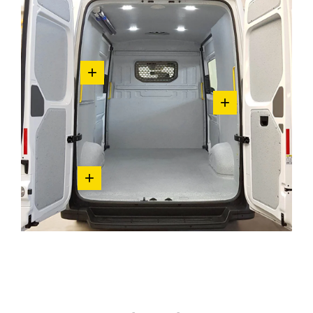
+
+
+