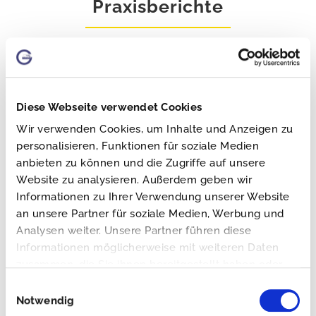
Praxisberichte
NFZ -VERKAUF
Diese Webseite verwendet Cookies
Wir verwenden Cookies, um Inhalte und Anzeigen zu
BÄCKEREI
personalisieren, Funktionen für soziale Medien
anbieten zu können und die Zugriffe auf unsere
CATERING
Website zu analysieren. Außerdem geben wir
Informationen zu Ihrer Verwendung unserer Website
an unsere Partner für soziale Medien, Werbung und
Analysen weiter. Unsere Partner führen diese
Informationen möglicherweise mit weiteren Daten
zusammen, die Sie ihnen bereitgestellt haben oder
Beispielbilder
die sie im Rahmen Ihrer Nutzung der Dienste
Einwilligungsauswahl
gesammelt haben.
Notwendig