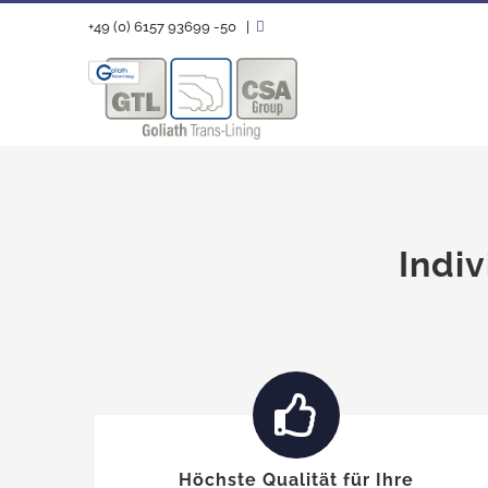
Zum
+49 (0) 6157 93699 -50
|
Inhalt
springen
Indi
Höchste Qualität für Ihre