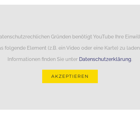
atenschutzrechlichen Gründen benötigt YouTube Ihre Einwil
s folgende Element (z.B. ein Video oder eine Karte) zu laden
Informationen finden Sie unter
Datenschutzerklärung
.
AKZEPTIEREN