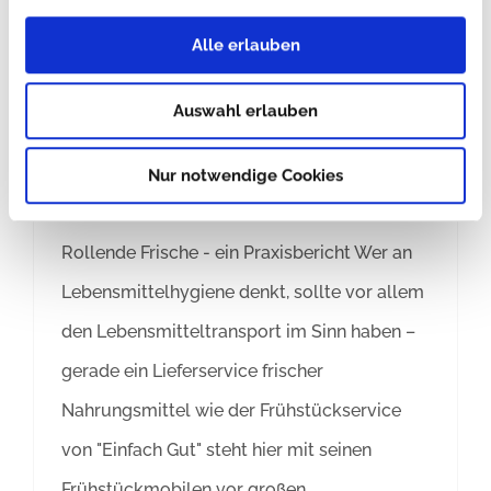
Alle erlauben
Rollende Frische im
Auswahl erlauben
Frühstückmobil
Nur notwendige Cookies
Von
Vanessa Gerlach
|
4. Mai 2021
|
Aktuelles
Rollende Frische - ein Praxisbericht Wer an
Lebensmittelhygiene denkt, sollte vor allem
den Lebensmitteltransport im Sinn haben –
gerade ein Lieferservice frischer
Nahrungsmittel wie der Frühstückservice
von "Einfach Gut" steht hier mit seinen
Frühstückmobilen vor großen