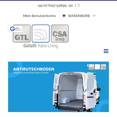
Zum
+49 (0) 6157 93699 -50
|
Inhalt
Mein Benutzerkonto
WARENKORB
springen
Arbeitssicherheit im Fokus – Warum ein rutschhemmender Boden mehr ist als nur eine Ausstattungsoption