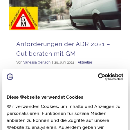
Anforderungen der ADR 2021 – Gut beraten mit GM
Anforderungen der ADR 2021 –
Gut beraten mit GM
Von
Vanessa Gerlach
|
29. Juni 2021
|
Aktuelles
Expertise vom Spezialisten GM Büro für
Gefahrgut und Arbeitssicherheit G. Metz Im
Diese Webseite verwendet Cookies
Rahmen der aktuellen Änderungen im ADR
Wir verwenden Cookies, um Inhalte und Anzeigen zu
2021 (Übereinkommen über die
personalisieren, Funktionen für soziale Medien
anbieten zu können und die Zugriffe auf unsere
internationale Beförderung gefährlicher
Website zu analysieren. Außerdem geben wir