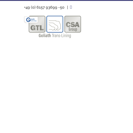
Zum
+49 (0) 6157 93699 -50
|
Inhalt
springen