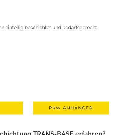
n einteilig beschichtet und bedarfsgerecht
PKW ANHÄNGER
schichtung TRANS-BASE
erfahren?