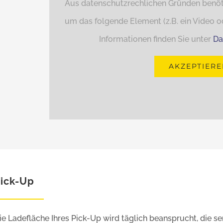
Aus datenschutzrechlichen Gründen benöti
um das folgende Element (z.B. ein Video od
Informationen finden Sie unter
Da
AKZEPTIERE
ick-Up
ie Ladefläche Ihres Pick-Up wird täglich beansprucht, die se