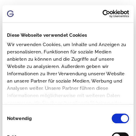
entsprechend Art. 15 DSGVO.
6.2. Sie haben entsprechend. Art. 16 DSGVO das
Recht, die Vervollständigung der Sie betreffenden
Diese Webseite verwendet Cookies
Daten oder die Berichtigung der Sie betreffenden
Wir verwenden Cookies, um Inhalte und Anzeigen zu
personalisieren, Funktionen für soziale Medien
unrichtigen Daten zu verlangen.
anbieten zu können und die Zugriffe auf unsere
6.3. Sie haben nach Maßgabe des Art. 17 DSGVO das
Website zu analysieren. Außerdem geben wir
Informationen zu Ihrer Verwendung unserer Website
Recht zu verlangen, dass betreffende Daten
an unsere Partner für soziale Medien, Werbung und
unverzüglich gelöscht werden, bzw. alternativ nach
Analysen weiter. Unsere Partner führen diese
Informationen möglicherweise mit weiteren Daten
Maßgabe des Art. 18 DSGVO eine Einschränkung
zusammen, die Sie ihnen bereitgestellt haben oder
der Verarbeitung der Daten zu verlangen.
die sie im Rahmen Ihrer Nutzung der Dienste
Einwilligungsauswahl
gesammelt haben.
Notwendig
6.4. Sie haben das Recht zu verlangen, dass die Sie
betreffenden Daten, die Sie uns bereitgestellt haben