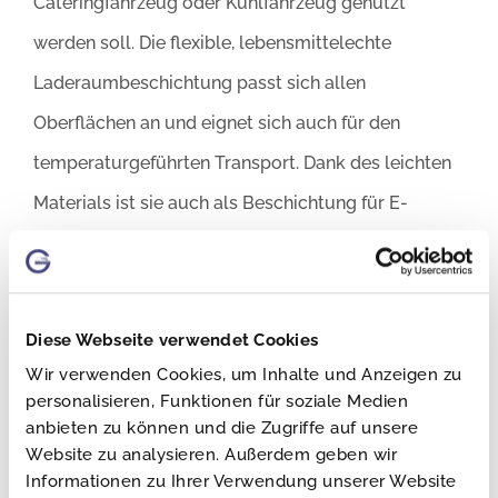
Cateringfahrzeug oder Kühlfahrzeug genutzt
werden soll. Die flexible, lebensmittelechte
Laderaumbeschichtung passt sich allen
Oberflächen an und eignet sich auch für den
temperaturgeführten Transport. Dank des leichten
Materials ist sie auch als Beschichtung für E-
Fahrzeuge einsetzbar, ohne Ihre Reichweite für die
Elektromobilität spürbar zu beeinträchtigen.
Mit weiterer Fahrzeugausstattung erhalten Sie den
Diese Webseite verwendet Cookies
optimalen Hygiene- oder Frischdienstausbau für
Wir verwenden Cookies, um Inhalte und Anzeigen zu
personalisieren, Funktionen für soziale Medien
Ihre individuellen Transportanforderungen, der das
anbieten zu können und die Zugriffe auf unsere
gesamte ‚Fahrzeugleben‘ lang hält. Sparen Sie Zeit
Website zu analysieren. Außerdem geben wir
Informationen zu Ihrer Verwendung unserer Website
und Kosten mit unseren passgenauen