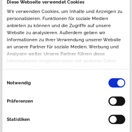
Diese Webseite verwendet Cookies
Wir verwenden Cookies, um Inhalte und Anzeigen zu
personalisieren, Funktionen für soziale Medien
JETZT FALLSTUDIE HERUNTERLADEN
anbieten zu können und die Zugriffe auf unsere
Website zu analysieren. Außerdem geben wir
Informationen zu Ihrer Verwendung unserer Website
Entdecken Sie die Möglichkeiten unseres
an unsere Partner für soziale Medien, Werbung und
®
Hygieneausbaus Trans-Clean
und
sprechen Sie
Analysen weiter. Unsere Partner führen diese
Informationen möglicherweise mit weiteren Daten
uns an
!
zusammen, die Sie ihnen bereitgestellt haben oder
die sie im Rahmen Ihrer Nutzung der Dienste
Einwilligungsauswahl
gesammelt haben.
Notwendig
JETZT KONTAKT AUFNEHMEN
Präferenzen
Frischdienst
Statistiken