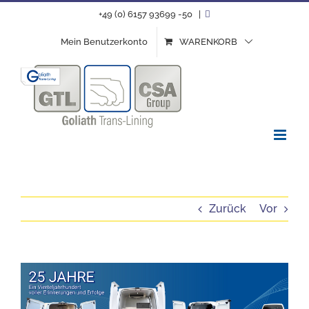
Zum
+49 (0) 6157 93699 -50
|
Inhalt
Mein Benutzerkonto
WARENKORB
springen
Zurück
Vor
Zeige
grösseres