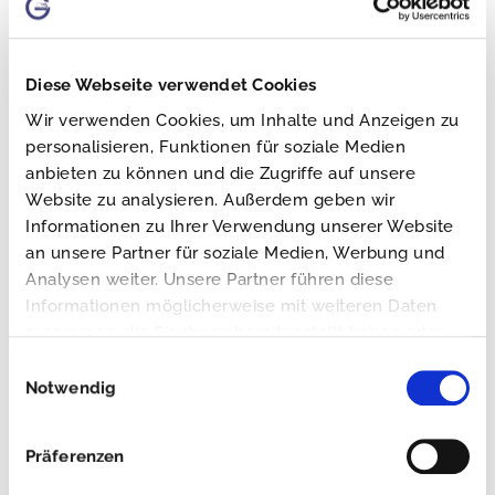
Diese Webseite verwendet Cookies
Über den Autor:
Vanessa Gerlach
Wir verwenden Cookies, um Inhalte und Anzeigen zu
Mitglied der Geschäftsleitung
personalisieren, Funktionen für soziale Medien
anbieten zu können und die Zugriffe auf unsere
Website zu analysieren. Außerdem geben wir
Informationen zu Ihrer Verwendung unserer Website
an unsere Partner für soziale Medien, Werbung und
Analysen weiter. Unsere Partner führen diese
Ähnliche Beiträge
Informationen möglicherweise mit weiteren Daten
zusammen, die Sie ihnen bereitgestellt haben oder
die sie im Rahmen Ihrer Nutzung der Dienste
Einwilligungsauswahl
gesammelt haben.
Notwendig
Präferenzen