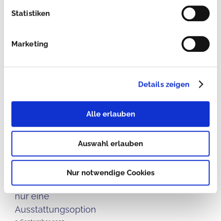
Statistiken
Marketing
Details zeigen
Alle erlauben
Arbeitssicherheit im
Neuer Boden –
Auswahl erlauben
Fokus – Warum ein
höchste Sicherheit
rutschhemmender
11. August 2025
Nur notwendige Cookies
Boden mehr ist als
nur eine
Ausstattungsoption