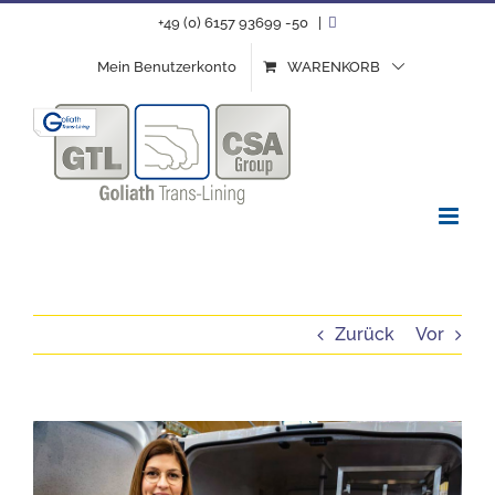
Zum
+49 (0) 6157 93699 -50
|
Inhalt
Mein Benutzerkonto
WARENKORB
springen
Zurück
Vor
Zeige
grösseres