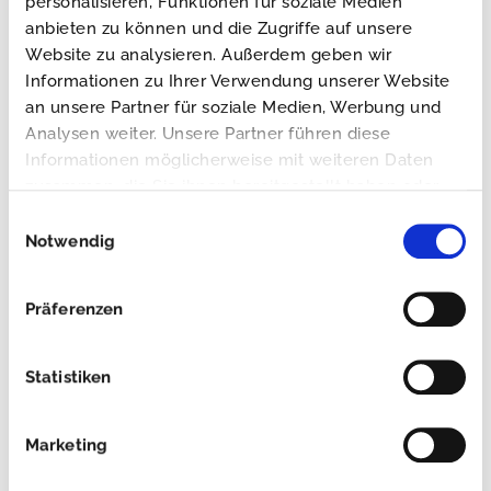
personalisieren, Funktionen für soziale Medien
Fokus – Warum ein
Angebot der CSA
anbieten zu können und die Zugriffe auf unsere
rutschhemmender
Group
Website zu analysieren. Außerdem geben wir
Boden mehr ist als
3. Juni 2025
Informationen zu Ihrer Verwendung unserer Website
nur eine
an unsere Partner für soziale Medien, Werbung und
Ausstattungsoption
Analysen weiter. Unsere Partner führen diese
3. September 2025
Informationen möglicherweise mit weiteren Daten
zusammen, die Sie ihnen bereitgestellt haben oder
die sie im Rahmen Ihrer Nutzung der Dienste
Einwilligungsauswahl
gesammelt haben.
Notwendig
Suche
Präferenzen
nach:
Statistiken
Aktuelle Veranstaltungen
Marketing