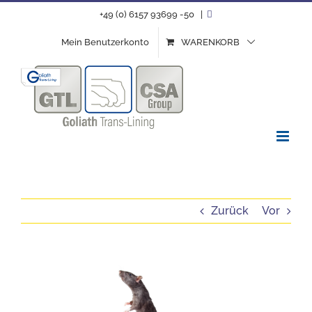
Zum
+49 (0) 6157 93699 -50
|
Inhalt
Mein Benutzerkonto
WARENKORB
springen
Zurück
Vor
Zeige
grösseres