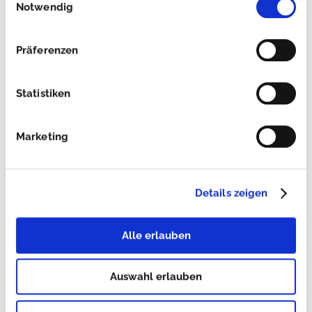
gesetzlichen Anforderungen
gesammelt haben.
Notwendig
kann in einem Transporter wie
folgt interpretiert werden:
Präferenzen
Statistiken
Marketing
Details zeigen
Alle erlauben
Auswahl erlauben