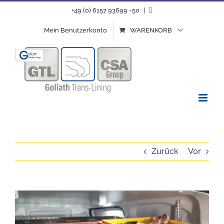
Zum
+49 (0) 6157 93699 -50
|
Inhalt
Mein Benutzerkonto
WARENKORB
springen
Zurück
Vor
Zeige
grösseres