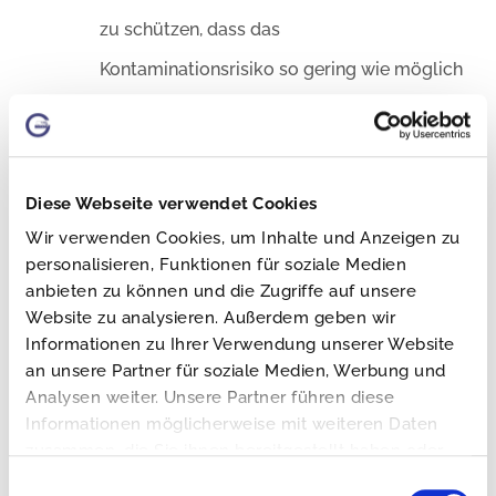
zu schützen, dass das
Kontaminationsrisiko so gering wie möglich
ist.
7. Transportbehälter und/oder Container,
die zur Beförderung von Lebensmitteln
Diese Webseite verwendet Cookies
verwendet werden, müssen
Wir verwenden Cookies, um Inhalte und Anzeigen zu
personalisieren, Funktionen für soziale Medien
erforderlichenfalls die Lebensmittel auf
anbieten zu können und die Zugriffe auf unsere
einer geeigneten Temperatur halten können
Website zu analysieren. Außerdem geben wir
Informationen zu Ihrer Verwendung unserer Website
und eine Überwachung
an unsere Partner für soziale Medien, Werbung und
der Beförderungstemperatur ermöglichen.
Analysen weiter. Unsere Partner führen diese
Informationen möglicherweise mit weiteren Daten
zusammen, die Sie ihnen bereitgestellt haben oder
Praktische Umsetzung der
die sie im Rahmen Ihrer Nutzung der Dienste
Einwilligungsauswahl