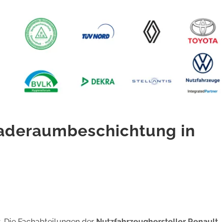
aderaumbeschichtung in
t
. Die Fachabteilungen der
Nutzfahrzeughersteller Renault,