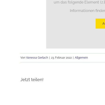
um das folgende Element (z.B
Informationen finde
Von
Vanessa Gerlach
|
23. Februar 2022
|
Allgemein
Jetzt teilen!