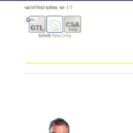
Zum
+49 (0) 6157 93699 -50
|
Inhalt
springen
Zeige
grösseres
Bild