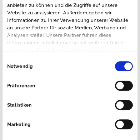
anbieten zu können und die Zugriffe auf unsere
Website zu analysieren. Außerdem geben wir
Informationen zu Ihrer Verwendung unserer Website
an unsere Partner für soziale Medien, Werbung und
Analysen weiter. Unsere Partner führen diese
Diesjährige Messen
Informationen möglicherweise mit weiteren Daten
zusammen, die Sie ihnen bereitgestellt haben oder
Von
Vanessa Gerlach
|
2. Juli 2023
|
Allgemein
,
News
die sie im Rahmen Ihrer Nutzung der Dienste
Einwilligungsauswahl
gesammelt haben.
Notwendig
Fragen Sie Ihr Messeticket an!
Präferenzen
Weiterlesen
Statistiken
Marketing
HOGA Nürnberg 2023