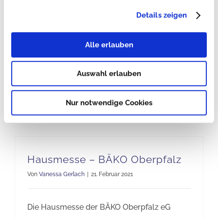
Von
Vanessa Gerlach
|
15. Januar 2023
Details zeigen
HOGA - Noch keine Eintrittskarte? Dann
Alle erlauben
sprechen Sie uns an. Ihr Ticket erhalten Sie
von uns.
Auswahl erlauben
Weiterlesen
Nur notwendige Cookies
Hausmesse – BÄKO Oberpfalz
Von
Vanessa Gerlach
|
21. Februar 2021
Die Hausmesse der BÄKO Oberpfalz eG