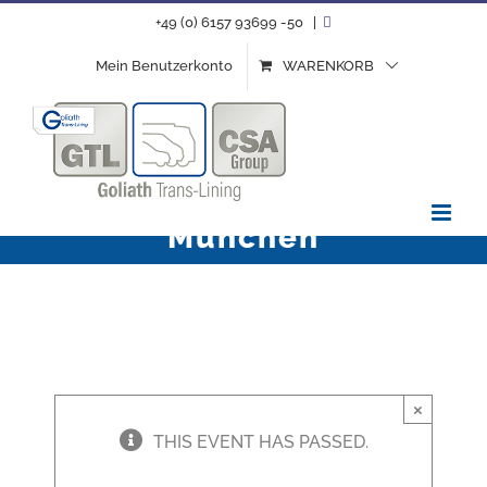
Zum
+49 (0) 6157 93699 -50
|
Inhalt
Mein Benutzerkonto
WARENKORB
springen
iba | Bäckermesse |
München
×
THIS EVENT HAS PASSED.