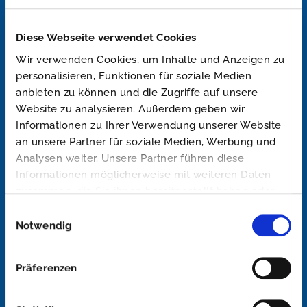
Diese Webseite verwendet Cookies
Wir verwenden Cookies, um Inhalte und Anzeigen zu
personalisieren, Funktionen für soziale Medien
anbieten zu können und die Zugriffe auf unsere
Website zu analysieren. Außerdem geben wir
Informationen zu Ihrer Verwendung unserer Website
an unsere Partner für soziale Medien, Werbung und
Analysen weiter. Unsere Partner führen diese
Informationen möglicherweise mit weiteren Daten
zusammen, die Sie ihnen bereitgestellt haben oder
Goliath Trans-Lining gehört seit der
die sie im Rahmen Ihrer Nutzung der Dienste
Einwilligungsauswahl
gesammelt haben.
Notwendig
Firmengründung im Jahr 2000 zu den ersten und
erfahrensten Spezialisten im Bereich Kunststoff-
Präferenzen
Beschichtungen Deutschlands.