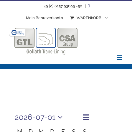
Zum
+49 (0) 6157 93699 -50
|
Inhalt
Mein Benutzerkonto
WARENKORB
springen
Events for Juli 2026
2026-07-01
Event
Month
Search
Events
Search
Select
Views
Calendar
M
D
M
D
F
S
S