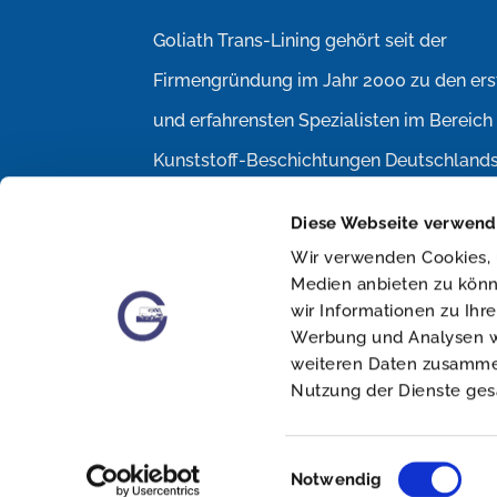
Goliath Trans-Lining gehört seit der
Firmengründung im Jahr 2000 zu den ers
und erfahrensten Spezialisten im Bereich
Kunststoff-Beschichtungen Deutschlands
Diese Webseite verwend
Wir verwenden Cookies, u
ZUR ANFRAGE
Medien anbieten zu könn
wir Informationen zu Ihr
Werbung und Analysen we
weiteren Daten zusammen,
Nutzung der Dienste ge
Einwilligungsauswahl
Notwendig
Copyright © 2023 Goliath Trans-Lining GmbH & Co KG| All ri