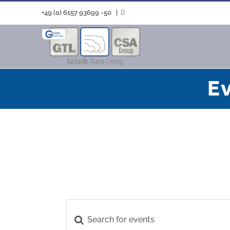
Zum
+49 (0) 6157 93699 -50
|
Inhalt
springen
Ev
Enter
Events