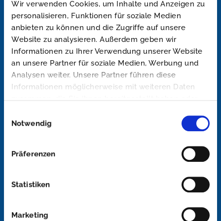
Wir verwenden Cookies, um Inhalte und Anzeigen zu
personalisieren, Funktionen für soziale Medien
anbieten zu können und die Zugriffe auf unsere
Website zu analysieren. Außerdem geben wir
Informationen zu Ihrer Verwendung unserer Website
an unsere Partner für soziale Medien, Werbung und
Goliath Trans-Lining gehört seit der
Analysen weiter. Unsere Partner führen diese
Informationen möglicherweise mit weiteren Daten
Firmengründung im Jahr 2000 zu den ersten und
zusammen, die Sie ihnen bereitgestellt haben oder
erfahrensten Spezialisten im Bereich Kunststoff-
die sie im Rahmen Ihrer Nutzung der Dienste
Einwilligungsauswahl
gesammelt haben.
Notwendig
Beschichtungen Deutschlands.
Präferenzen
ZUR ANFRAGE
Statistiken
Marketing
NAVIGATION