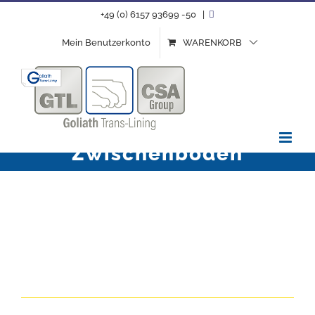
Zum
+49 (0) 6157 93699 -50
|
Inhalt
Mein Benutzerkonto
WARENKORB
springen
Regalsysteme &
Zwischenböden