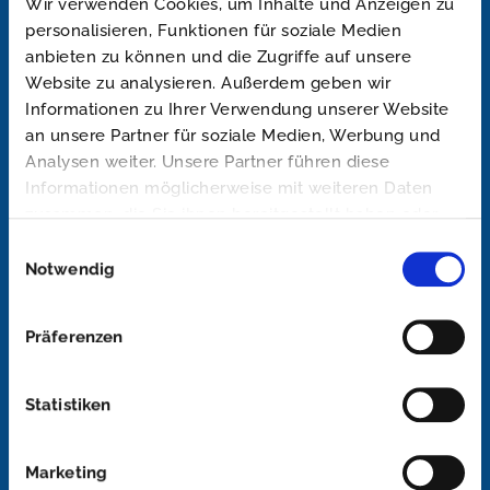
Wir verwenden Cookies, um Inhalte und Anzeigen zu
personalisieren, Funktionen für soziale Medien
anbieten zu können und die Zugriffe auf unsere
Website zu analysieren. Außerdem geben wir
Informationen zu Ihrer Verwendung unserer Website
an unsere Partner für soziale Medien, Werbung und
Goliath Trans-Lining gehört seit der
Analysen weiter. Unsere Partner führen diese
Informationen möglicherweise mit weiteren Daten
Firmengründung im Jahr 2000 zu den ersten und
zusammen, die Sie ihnen bereitgestellt haben oder
erfahrensten Spezialisten im Bereich Kunststoff-
die sie im Rahmen Ihrer Nutzung der Dienste
Einwilligungsauswahl
gesammelt haben.
Beschichtungen Deutschlands.
Notwendig
Präferenzen
ZUR ANFRAGE
Statistiken
Marketing
NAVIGATION