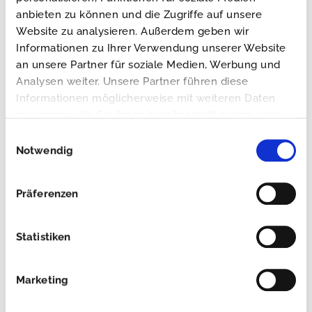
anbieten zu können und die Zugriffe auf unsere
Website zu analysieren. Außerdem geben wir
Informationen zu Ihrer Verwendung unserer Website
an unsere Partner für soziale Medien, Werbung und
Analysen weiter. Unsere Partner führen diese
Informationen möglicherweise mit weiteren Daten
zusammen, die Sie ihnen bereitgestellt haben oder
die sie im Rahmen Ihrer Nutzung der Dienste
Einwilligungsauswahl
gesammelt haben.
Notwendig
Präferenzen
Statistiken
Marketing