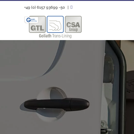
Zum
+49 (0) 6157 93699 -50
|
Inhalt
springen