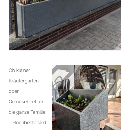
Ob kleiner
Kräutergarten
oder
Gemüsebeet für
die ganze Familie
– Hochbeete sind