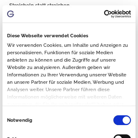
Streicheln statt streichen
Innerhalb weniger Tage wird aus Ihrem alten,
pflegebedürftigen Hoftor oder Zaun eine moderne
Diese Webseite verwendet Cookies
Grundstückseinfassung die ganz ohne
Wir verwenden Cookies, um Inhalte und Anzeigen zu
Pflegeaufwand auskommt. Dafür lädt sie zum
personalisieren, Funktionen für soziale Medien
anbieten zu können und die Zugriffe auf unsere
Anfassen ein! Denn als Alternative zum klassischen
Website zu analysieren. Außerdem geben wir
Sandstrahlen und Pulverbeschichten setzen wir für
Informationen zu Ihrer Verwendung unserer Website
an unsere Partner für soziale Medien, Werbung und
Sie auf eine einteilig verarbeitete und
Analysen weiter. Unsere Partner führen diese
witterungsbeständige PU-Beschichtung. Diese
Informationen möglicherweise mit weiteren Daten
zusammen, die Sie ihnen bereitgestellt haben oder
farbechte Oberfläche ist widerstandsfähig gegen
die sie im Rahmen Ihrer Nutzung der Dienste
Einwilligungsauswahl
jegliche Witterungen.
gesammelt haben.
Notwendig
Setzen Sie auf eine dauerhafte und besonders