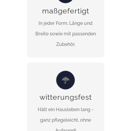
Ihre individuelle Lösung nach
maßgefertigt
Maß! Nach Ihren Wünschen
In jeder Form, Länge und
und Gegebenheiten vor Ort
Breite sowie mit passenden
passend angefertigt.
Zubehör.
WITTERUNGSFEST
Maximale Lebensdauer durch
witterungsfest
höchste Qualität, dank
Hält ein Hausleben lang -
witterungsbeständigen und
ganz pflegeleicht, ohne
bruchfesten Materialien.
Aufwand!