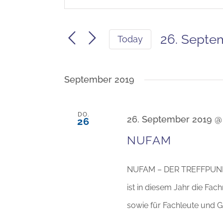
Keyword.
Search
Search
and
26. Septe
Today
Views
for
Navigation
Select
Events
by
September 2019
date.
Keyword.
DO.
26. September 2019 @
26
NUFAM
NUFAM – DER TREFFPUN
ist in diesem Jahr die F
sowie für Fachleute und G